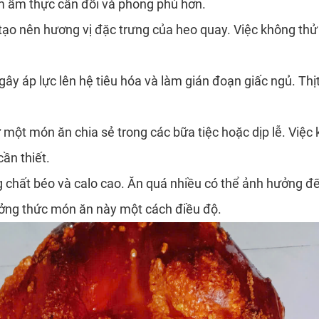
ệm ẩm thực cân đối và phong phú hơn.
ng tạo nên hương vị đặc trưng của heo quay. Việc không th
 gây áp lực lên hệ tiêu hóa và làm gián đoạn giấc ngủ. Thị
một món ăn chia sẻ trong các bữa tiệc hoặc dịp lễ. Việc 
ần thiết.
 chất béo và calo cao. Ăn quá nhiều có thể ảnh hưởng đế
ởng thức món ăn này một cách điều độ.