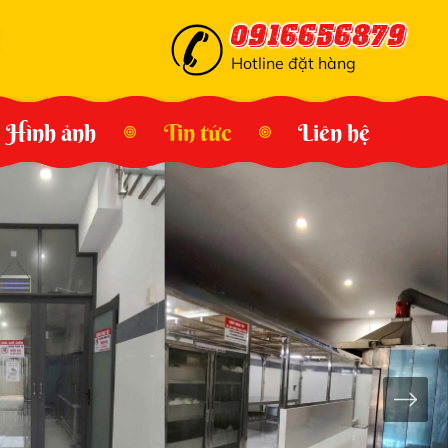
0916656879
Hotline đặt hàng
Hình ảnh
Tin tức
Liên hệ