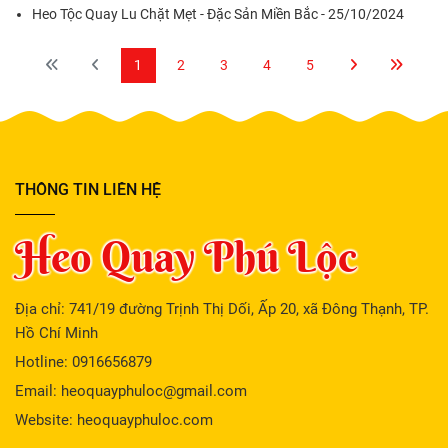
Heo Tộc Quay Lu Chặt Mẹt - Đặc Sản Miền Bắc - 25/10/2024
1
2
3
4
5
THÔNG TIN LIÊN HỆ
Heo Quay Phú Lộc
Địa chỉ: 741/19 đường Trịnh Thị Dối, Ấp 20, xã Đông Thạnh, TP.
Hồ Chí Minh
Hotline: 0916656879
Email: heoquayphuloc@gmail.com
Website: heoquayphuloc.com